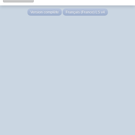
Version complète
Français (France) LS v4