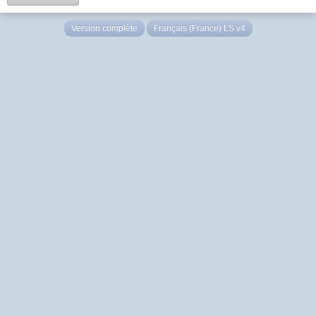
Version complète
Français (France) LS v4