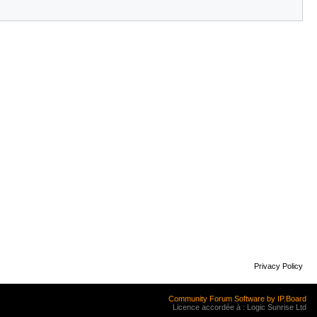
Privacy Policy
Community Forum Software by IP.Board
Licence accordée à : Logic Sunrise Ltd