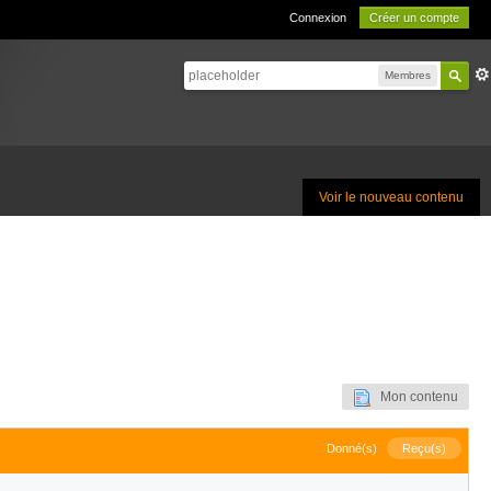
Connexion
Créer un compte
Membres
Voir le nouveau contenu
Mon contenu
Donné(s)
Reçu(s)