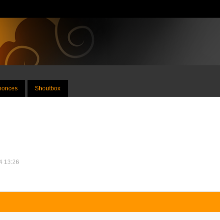
nnonces
Shoutbox
24 13:26