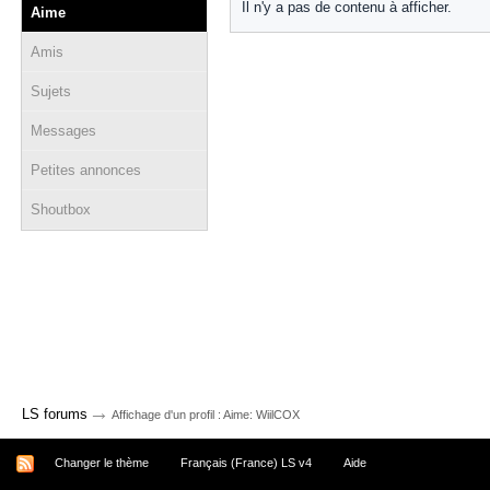
Il n'y a pas de contenu à afficher.
Aime
Amis
Sujets
Messages
Petites annonces
Shoutbox
→
LS forums
Affichage d'un profil : Aime: WiilCOX
Changer le thème
Français (France) LS v4
Aide