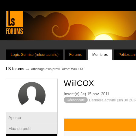
Logic-Sunrise (retour au site)
Forums
Membres
Petites a
→
LS forums
Affichage d'un profil : Aime: WiilCOX
WiilCOX
Inscrit(e) (le) 15 nov. 2011
Déconnecté
Dernière activité juin 30 20
Aperçu
Flux du profil