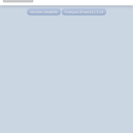
Version complète
Français (France) LS v4