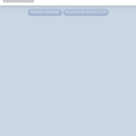
Version complète
Français (France) LS v4