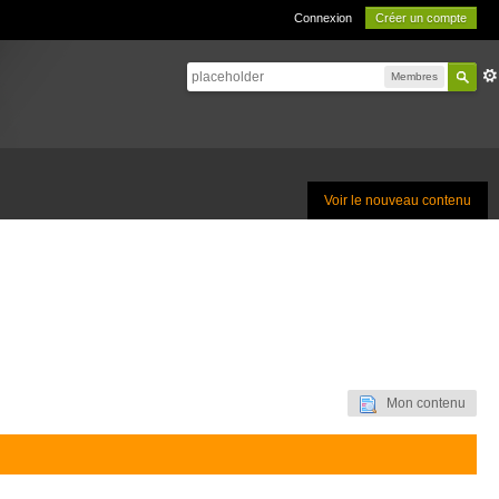
Connexion
Créer un compte
Membres
Voir le nouveau contenu
Mon contenu