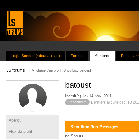
Logic-Sunrise (retour au site)
Forums
Membres
Petites a
→
LS forums
Affichage d'un profil : Shoutbox: batoust
batoust
Inscrit(e) (le) 14 nov. 2011
Déconnecté
Dernière activité déc. 10 20
Aperçu
Shoutbox Non Messages
Flux du profil
no Shouts