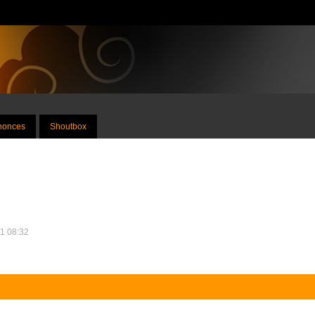
nnonces
Shoutbox
11 08:32