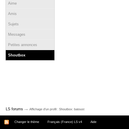
Aime
Amis
Sujets
Messages
Petites annonces
Shoutbox
→
LS forums
Affichage d'un profil : Shoutbox: batoust
Changer le thème
Français (France) LS v4
Aide