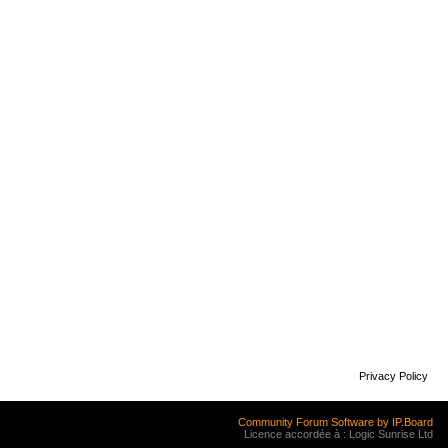
Privacy Policy
Community Forum Software by IP.Board
Licence accordée à : Logic Sunrise Ltd