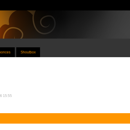
nnonces
Shoutbox
26 15:55