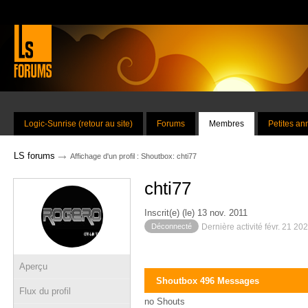
Logic-Sunrise (retour au site)
Forums
Membres
Petites a
→
LS forums
Affichage d'un profil : Shoutbox: chti77
chti77
Inscrit(e) (le) 13 nov. 2011
Déconnecté
Dernière activité févr. 21 20
Aperçu
Shoutbox 496 Messages
Flux du profil
no Shouts