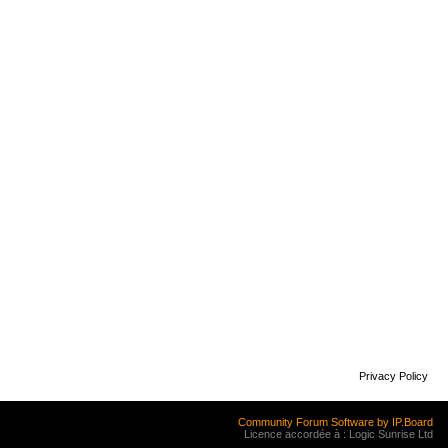
Privacy Policy
Community Forum Software by IP.Board
Licence accordée à : Logic Sunrise Ltd