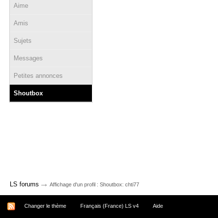
Aime
Amis
Sujets
Messages
Petites annonces
Shoutbox
→
LS forums
Affichage d'un profil : Shoutbox: chti77
Changer le thème
Français (France) LS v4
Aide