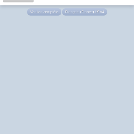
Version complète
Français (France) LS v4