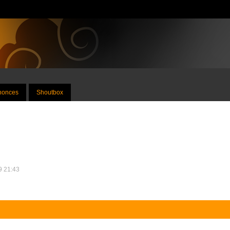
nnonces
Shoutbox
19 21:43