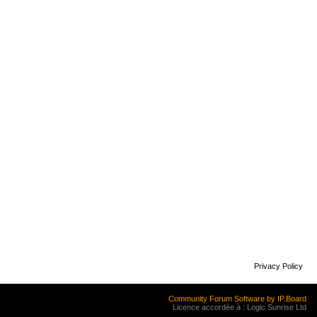
Privacy Policy
Community Forum Software by IP.Board
Licence accordée à : Logic Sunrise Ltd