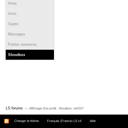
Aime
Amis
Sujets
Messages
Petites annonces
Shoutbox
→
LS forums
Affichage d'un profil : Shoutbox: stef167
Changer le thème
Français (France) LS v4
Aide