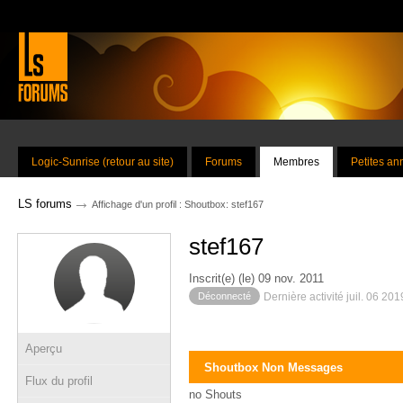
Logic-Sunrise (retour au site)
Forums
Membres
Petites a
→
LS forums
Affichage d'un profil : Shoutbox: stef167
stef167
Inscrit(e) (le) 09 nov. 2011
Déconnecté
Dernière activité juil. 06 20
Aperçu
Shoutbox Non Messages
Flux du profil
no Shouts