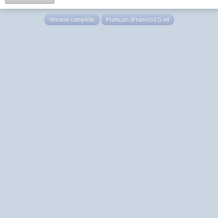
Version complète
Français (France) LS v4