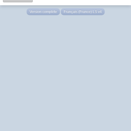
Version complète
Français (France) LS v4