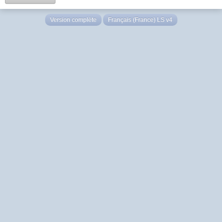
Version complète
Français (France) LS v4