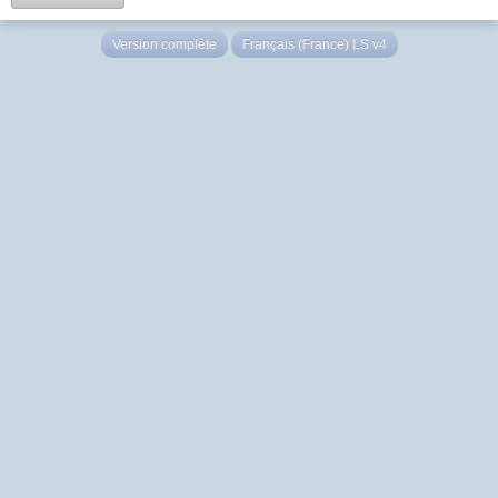
Version complète
Français (France) LS v4