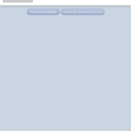
Version complète
Français (France) LS v4