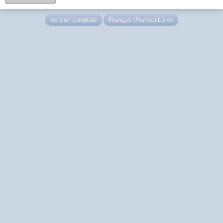
Version complète
Français (France) LS v4