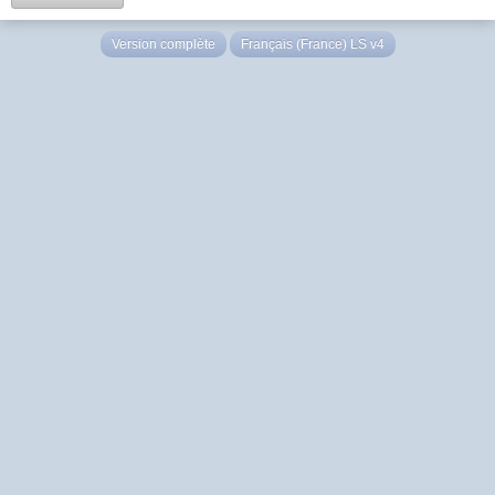
Version complète
Français (France) LS v4