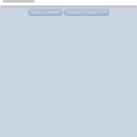
Version complète
Français (France) LS v4