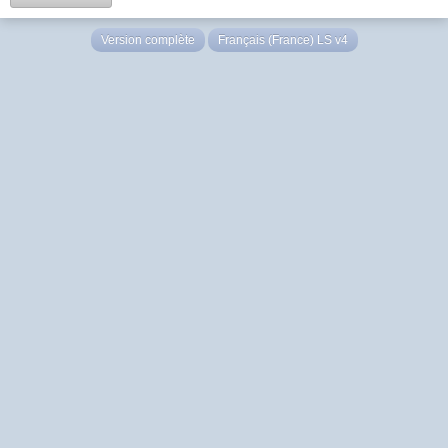
Version complète
Français (France) LS v4