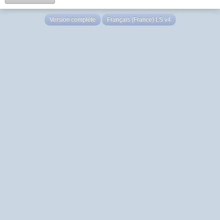
Version complète
Français (France) LS v4