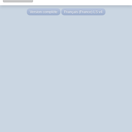
Version complète
Français (France) LS v4