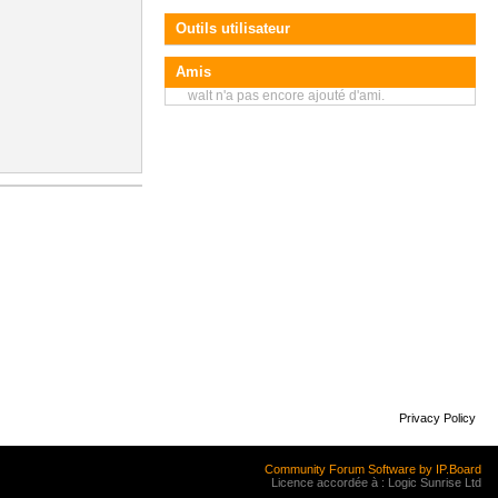
Outils utilisateur
Amis
walt n'a pas encore ajouté d'ami.
Privacy Policy
Community Forum Software by IP.Board
Licence accordée à : Logic Sunrise Ltd