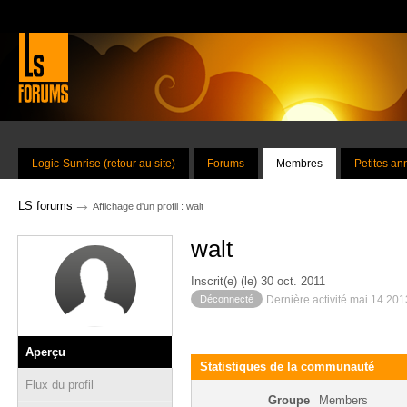
Logic-Sunrise (retour au site)
Forums
Membres
Petites a
→
LS forums
Affichage d'un profil : walt
walt
Inscrit(e) (le) 30 oct. 2011
Déconnecté
Dernière activité mai 14 20
Aperçu
Statistiques de la communauté
Flux du profil
Groupe
Members