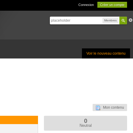
Connexion
Créer un compte
Membres
Voir le nouveau contenu
Mon contenu
0
Neutral