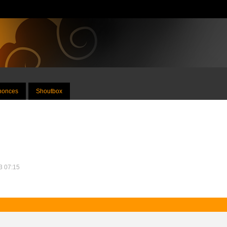
nnonces
Shoutbox
13 07:15