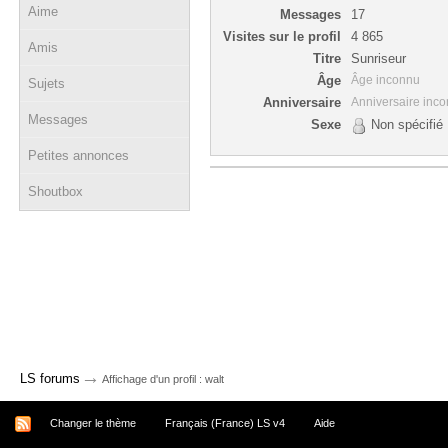
Aime
Messages
17
Visites sur le profil
4 865
Amis
Titre
Sunriseur
Âge
Âge inconnu
Sujets
Anniversaire
Anniversaire inc
Messages
Sexe
Non spécifié
Petites annonces
Shoutbox
→
LS forums
Affichage d'un profil : walt
Changer le thème
Français (France) LS v4
Aide