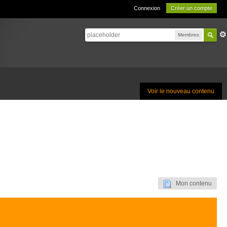
Connexion
Créer un compte
Membres
Voir le nouveau contenu
Mon contenu