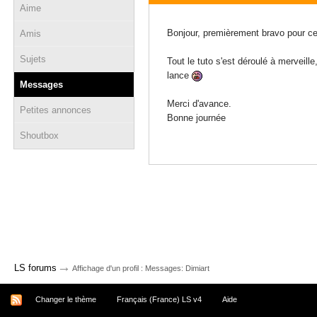
Aime
20 octobre 2011 - 20:26
Bonjour, premièrement bravo pour ce t
Amis
Sujets
Tout le tuto s'est déroulé à merveil
lance
Messages
Merci d'avance.
Petites annonces
Bonne journée
Shoutbox
→
LS forums
Affichage d'un profil : Messages: Dimiart
Changer le thème
Français (France) LS v4
Aide