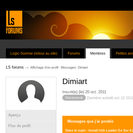
Logic-Sunrise (retour au site)
Forums
Membres
Petites a
→
LS forums
Affichage d'un profil : Messages: Dimiart
Dimiart
Inscrit(e) (le) 20 oct. 2011
Déconnecté
Dernière activité oct. 22 201
Aperçu
Messages que j'ai postés
Flux du profil
Dans le sujet : Install Usb Loader Gx Sur 4.2