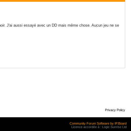
an noir. J'ai aussi essayé avec un DD mais même chose. Aucun jeu ne se
Privacy Policy
Community Forum Software by IP.Board
Licence accordée à : Logic Sunrise Ltd