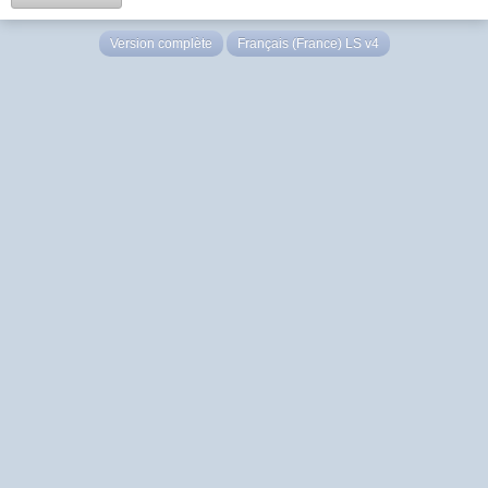
Version complète
Français (France) LS v4