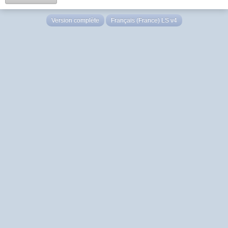
Version complète
Français (France) LS v4