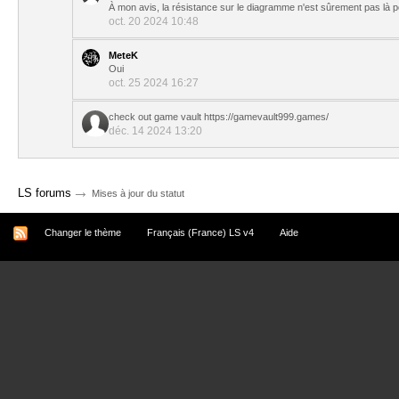
À mon avis, la résistance sur le diagramme n'est sûrement pas là pour
oct. 20 2024 10:48
MeteK
Oui
oct. 25 2024 16:27
check out game vault https://gamevault999.games/
déc. 14 2024 13:20
→
LS forums
Mises à jour du statut
Changer le thème
Français (France) LS v4
Aide