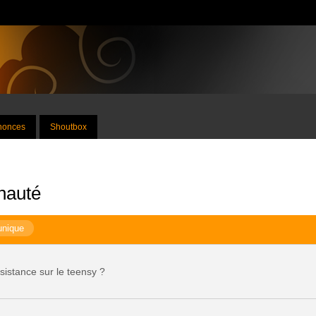
nnonces
Shoutbox
nauté
unique
sistance sur le teensy ?