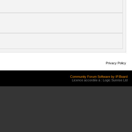
Privacy Policy
Community Forum Software by IP.Board
Licence accordée à : Logic Sunrise Ltd