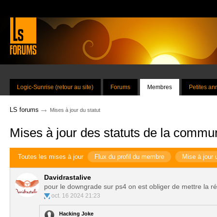
Logic-Sunrise (retour au site)
Forums
Membres
Petites a
→
LS forums
Mises à jour du statut
Mises à jour des statuts de la commu
Toutes les mises à jour
Flux du profil du membre
Mise à jour 
Davidrastalive
pour le downgrade sur ps4 on est obliger de mettre la ré
oct. 16 2024 21:23
Hacking Joke