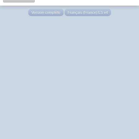
Version complète
Français (France) LS v4