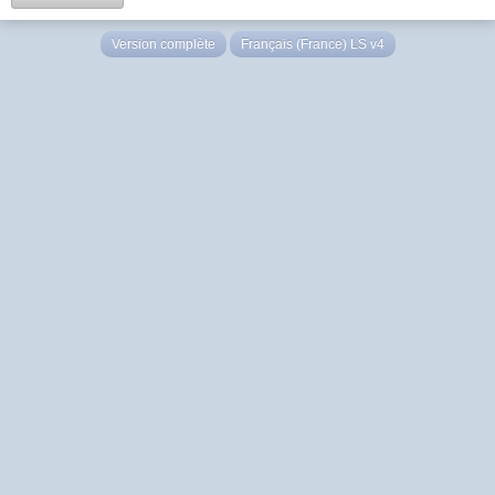
Version complète
Français (France) LS v4