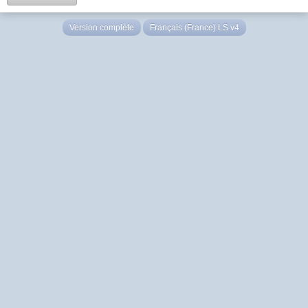
Version complète
Français (France) LS v4