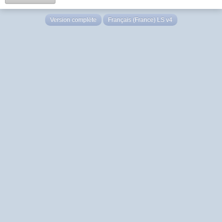
Version complète
Français (France) LS v4