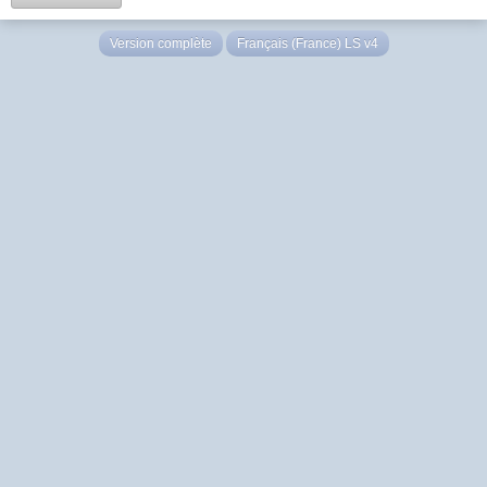
Version complète
Français (France) LS v4