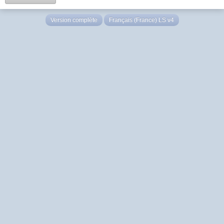
Version complète
Français (France) LS v4