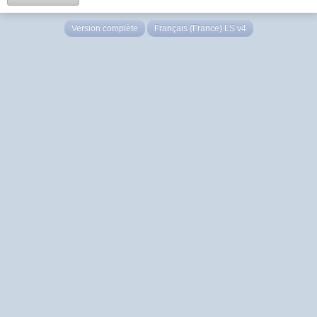
Version complète
Français (France) LS v4