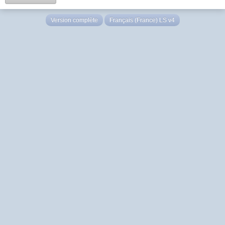
Version complète
Français (France) LS v4