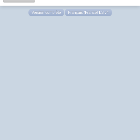
Version complète
Français (France) LS v4