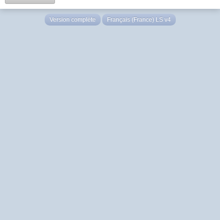
Version complète
Français (France) LS v4