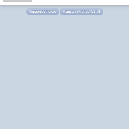
Version complète
Français (France) LS v4