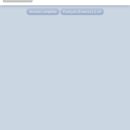
Version complète
Français (France) LS v4