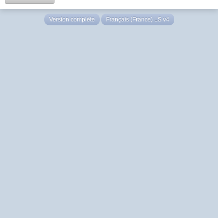
Version complète
Français (France) LS v4