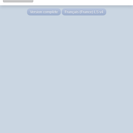
Version complète
Français (France) LS v4