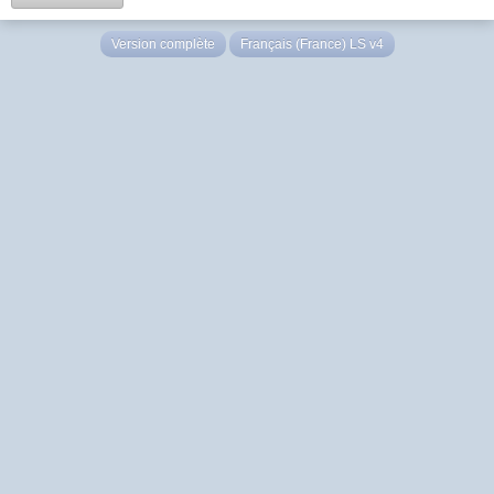
Version complète
Français (France) LS v4