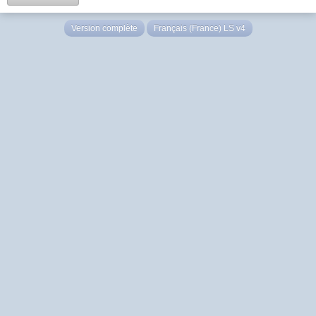
Version complète
Français (France) LS v4