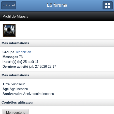
LS forums
← Accueil
Profil de Muesly
Mes informations
Groupe
Technicien
Messages
73
Inscrit(e) (le)
25-août 11
Dernière activité
juil. 27 2026 22:17
Mes informations
Titre
Sunriseur
Âge
Âge inconnu
Anniversaire
Anniversaire inconnu
Contrôles utilisateur
Mon contenu