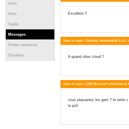
Aime
27 juillet 2026 - 22:12
Excellent !!
Amis
Sujets
Messages
Dans le sujet : [Switch] SwitchNOW 1.0.0 :
Petites annonces
26 juillet 2026 - 01:28
Shoutbox
A quand xbox cloud ?
Dans le sujet : [XB] Microsoft officialise la
09 mars 2026 - 22:20
vous plaisantez les gars ? le série 
la ps5.