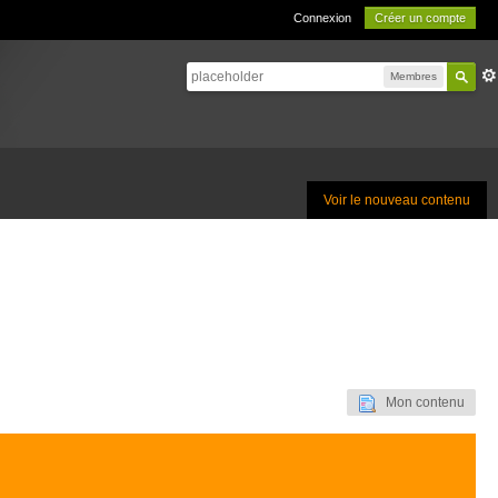
Connexion
Créer un compte
Membres
Voir le nouveau contenu
Mon contenu