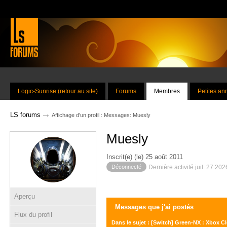
Logic-Sunrise (retour au site)
Forums
Membres
Petites a
→
LS forums
Affichage d'un profil : Messages: Muesly
Muesly
Inscrit(e) (le) 25 août 2011
Déconnecté
Dernière activité juil. 27 20
Aperçu
Messages que j'ai postés
Flux du profil
Dans le sujet : [Switch] Green-NX : Xbox 