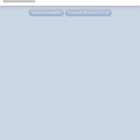
Version complète
Français (France) LS v4