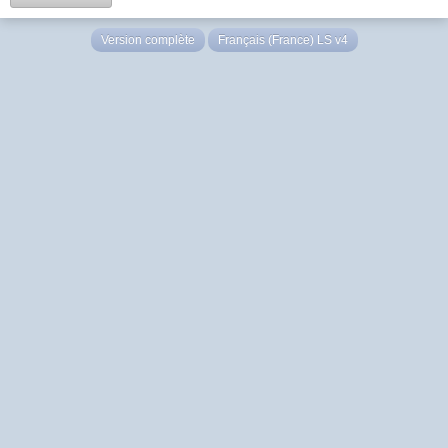
Version complète
Français (France) LS v4