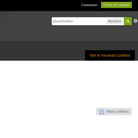
Connexion
Créer un compte
Membres
Voir le nouveau contenu
Mon contenu