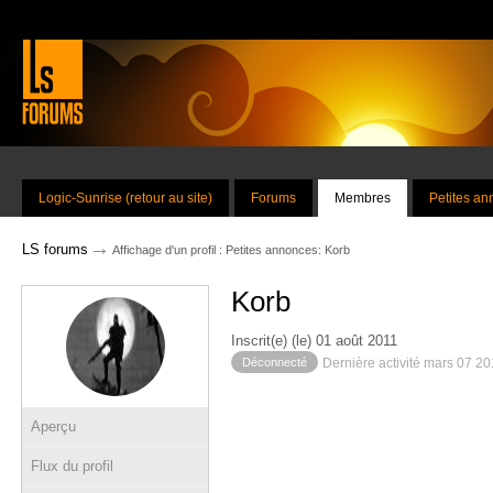
Logic-Sunrise (retour au site)
Forums
Membres
Petites a
→
LS forums
Affichage d'un profil : Petites annonces: Korb
Korb
Inscrit(e) (le) 01 août 2011
Déconnecté
Dernière activité mars 07 2
Aperçu
Flux du profil