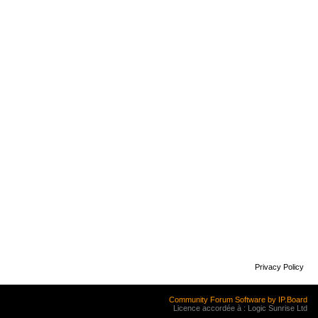
Privacy Policy
Community Forum Software by IP.Board
Licence accordée à : Logic Sunrise Ltd