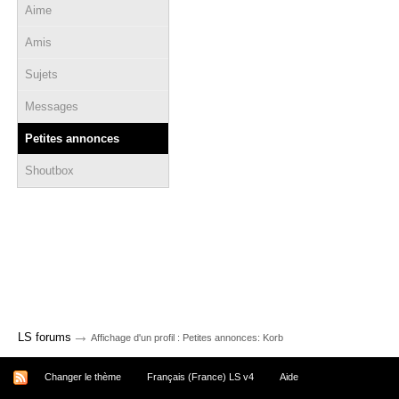
Aime
Amis
Sujets
Messages
Petites annonces
Shoutbox
→
LS forums
Affichage d'un profil : Petites annonces: Korb
Changer le thème
Français (France) LS v4
Aide