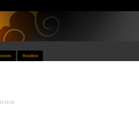
nnonces
Shoutbox
019 20:26