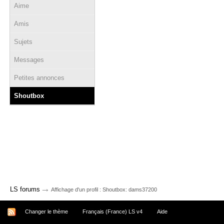
Aime
Amis
Sujets
Messages
Petites annonces
Shoutbox
→
LS forums
Affichage d'un profil : Shoutbox: dams37200
Changer le thème
Français (France) LS v4
Aide