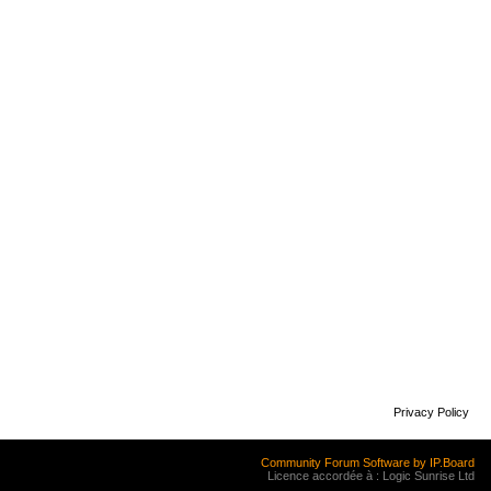
Privacy Policy
Community Forum Software by IP.Board
Licence accordée à : Logic Sunrise Ltd