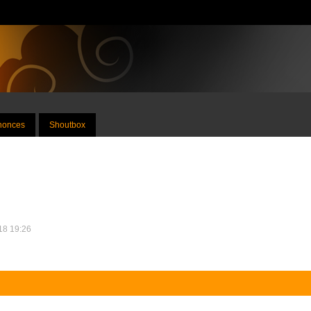
nnonces
Shoutbox
018 19:26