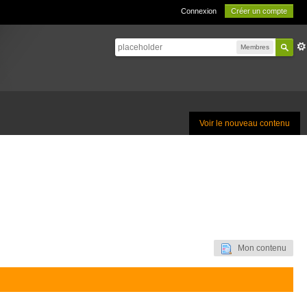
Connexion
Créer un compte
Membres
Voir le nouveau contenu
Mon contenu