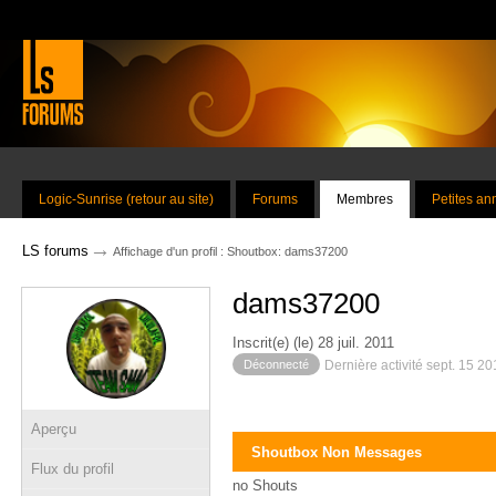
Logic-Sunrise (retour au site)
Forums
Membres
Petites a
→
LS forums
Affichage d'un profil : Shoutbox: dams37200
dams37200
Inscrit(e) (le) 28 juil. 2011
Déconnecté
Dernière activité sept. 15 2
Aperçu
Shoutbox Non Messages
Flux du profil
no Shouts