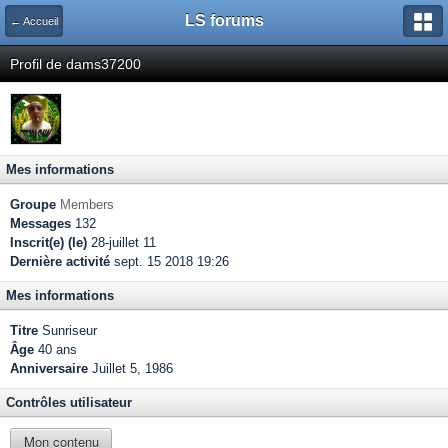
LS forums
← Accueil
Profil de dams37200
Mes informations
Groupe
Members
Messages
132
Inscrit(e) (le)
28-juillet 11
Dernière activité
sept. 15 2018 19:26
Mes informations
Titre
Sunriseur
Âge
40 ans
Anniversaire
Juillet 5, 1986
Contrôles utilisateur
Mon contenu