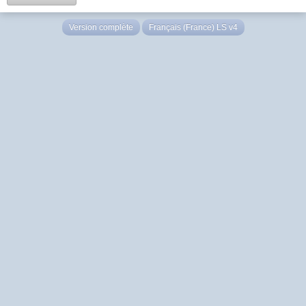
Version complète
Français (France) LS v4