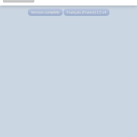
Version complète
Français (France) LS v4