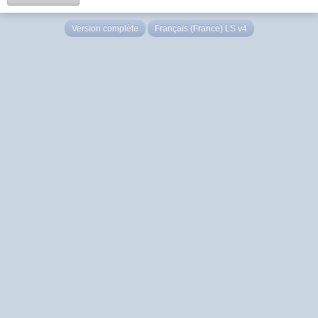
Version complète
Français (France) LS v4