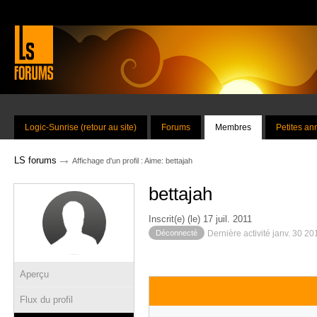
Logic-Sunrise (retour au site)
Forums
Membres
Petites a
→
LS forums
Affichage d'un profil : Aime: bettajah
bettajah
Inscrit(e) (le) 17 juil. 2011
Déconnecté
Dernière activité janv. 30 2
Aperçu
Flux du profil