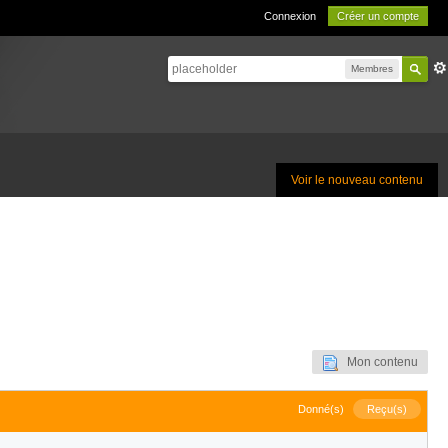
Connexion
Créer un compte
Membres
Voir le nouveau contenu
Mon contenu
Donné(s)
Reçu(s)