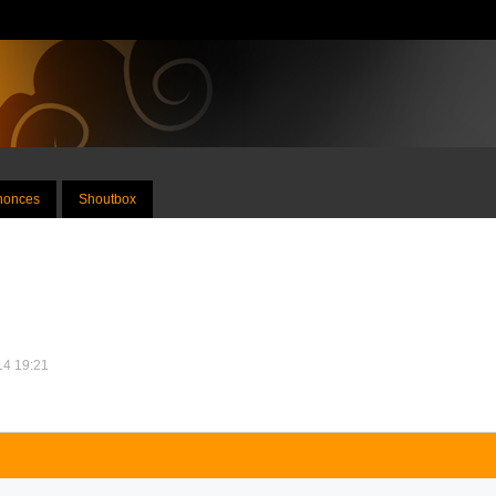
nnonces
Shoutbox
014 19:21