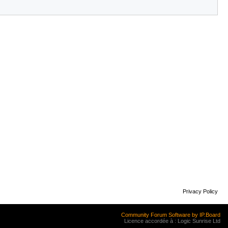
Privacy Policy
Community Forum Software by IP.Board
Licence accordée à : Logic Sunrise Ltd