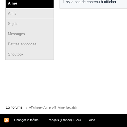
Il n'y a pas de contenu à afficher.
Aime
Amis
Sujets
Messages
Petites annonces
Shoutbox
→
LS forums
Affichage d'un profil : Aime: bettajah
Changer le thème
Français (France) LS v4
Aide